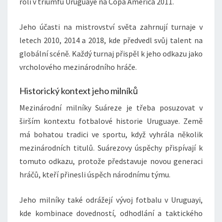
roli v triumfu Uruguaye na Copa América 2011.
Jeho účasti na mistrovství světa zahrnují turnaje v
letech 2010, 2014 a 2018, kde předvedl svůj talent na
globální scéně. Každý turnaj přispěl k jeho odkazu jako
vrcholového mezinárodního hráče.
Historický kontext jeho milníků
Mezinárodní milníky Suáreze je třeba posuzovat v
širším kontextu fotbalové historie Uruguaye. Země
má bohatou tradici ve sportu, když vyhrála několik
mezinárodních titulů. Suárezovy úspěchy přispívají k
tomuto odkazu, protože představuje novou generaci
hráčů, kteří přinesli úspěch národnímu týmu.
Jeho milníky také odrážejí vývoj fotbalu v Uruguayi,
kde kombinace dovedností, odhodlání a taktického