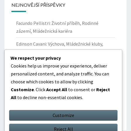
NEJNOVĚJŠÍ PŘÍSPĚVKY
Facundo Pellistri: Životní příběh, Rodinné
zázemí, Mládežnická kariéra
Edinson Cavani: Výchova, Mládežnické kluby,
Osobní historie
We respect your privacy
Matías Vecino: Příspěvky na Copa América,
Cookies help us improve your experience, deliver
Mezinárodní úspěchy, Klíčové výkony
personalized content, and analyze traffic. You can
choose which cookies to allow by clicking
Jorge Fucile: Hlavní turnaje, Příspěvky do
Customize
. Click
Accept All
to consent or
Reject
národního týmu, Klíčové výkony
All
to decline non-essential cookies.
Edinson Cavani: Rekordy v gólech, klubové
úspěchy, mezinárodní pocty
Customize
Reject All