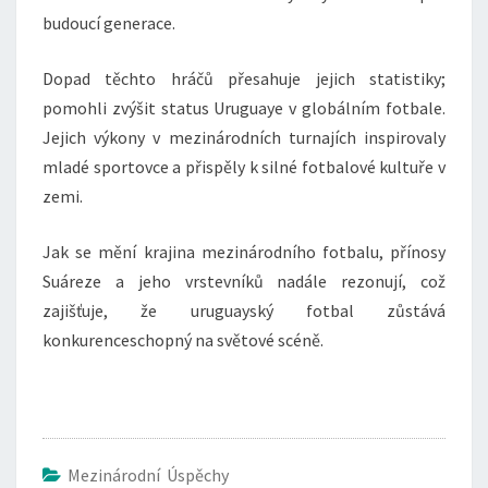
budoucí generace.
Dopad těchto hráčů přesahuje jejich statistiky;
pomohli zvýšit status Uruguaye v globálním fotbale.
Jejich výkony v mezinárodních turnajích inspirovaly
mladé sportovce a přispěly k silné fotbalové kultuře v
zemi.
Jak se mění krajina mezinárodního fotbalu, přínosy
Suáreze a jeho vrstevníků nadále rezonují, což
zajišťuje, že uruguayský fotbal zůstává
konkurenceschopný na světové scéně.
Mezinárodní Úspěchy