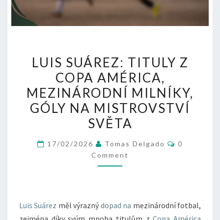
LUIS
LUIS SUÁREZ: TITULY Z
SUÁREZ:
COPA AMÉRICA,
TITULY
MEZINÁRODNÍ MILNÍKY,
Z
COPA
GÓLY NA MISTROVSTVÍ
AMÉRICA,
SVĚTA
MEZINÁRODNÍ
Comments
MILNÍKY,
17/02/2026
Tomas Delgado
0
Comment
GÓLY
NA
MISTROVSTVÍ
SVĚTA
Luis Suárez
měl výrazný
dopad na
mezinárodní fotbal,
zejména díky svým mnoha titulům z
Copa América