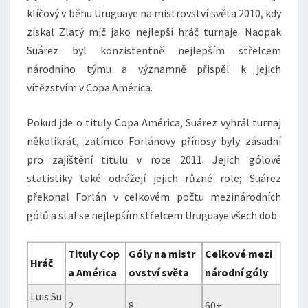
klíčový v běhu Uruguaye na mistrovství světa 2010, kdy
získal Zlatý míč jako nejlepší hráč turnaje. Naopak
Suárez byl konzistentně nejlepším střelcem
národního týmu a významně přispěl k jejich
vítězstvím v Copa América.
Pokud jde o tituly Copa América, Suárez vyhrál turnaj
několikrát, zatímco Forlánovy přínosy byly zásadní
pro zajištění titulu v roce 2011. Jejich gólové
statistiky také odrážejí jejich různé role; Suárez
překonal Forlán v celkovém počtu mezinárodních
gólů a stal se nejlepším střelcem Uruguaye všech dob.
Tituly Cop
Góly na mistr
Celkové mezi
Hráč
a América
ovství světa
národní góly
Luis Su
2
8
60+