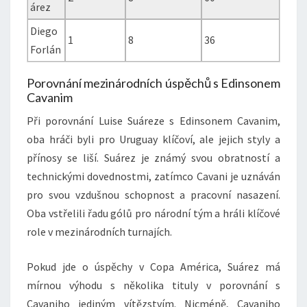
árez
Diego
1
8
36
Forlán
Porovnání mezinárodních úspěchů s Edinsonem
Cavanim
Při porovnání Luise Suáreze s Edinsonem Cavanim,
oba hráči byli pro Uruguay klíčoví, ale jejich styly a
přínosy se liší. Suárez je známý svou obratností a
technickými dovednostmi, zatímco Cavani je uznáván
pro svou vzdušnou schopnost a pracovní nasazení.
Oba vstřelili řadu gólů pro národní tým a hráli klíčové
role v mezinárodních turnajích.
Pokud jde o úspěchy v Copa América, Suárez má
mírnou výhodu s několika tituly v porovnání s
Cavaniho jediným vítězstvím. Nicméně, Cavaniho