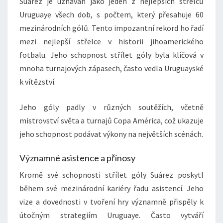
Suárez je uznáván jako jeden z nejlepších střelců
Uruguaye všech dob, s počtem, který přesahuje 60
mezinárodních gólů. Tento impozantní rekord ho řadí
mezi nejlepší střelce v historii jihoamerického
fotbalu. Jeho schopnost střílet góly byla klíčová v
mnoha turnajových zápasech, často vedla Uruguayské
k vítězství.
Jeho góly padly v různých soutěžích, včetně
mistrovství světa a turnajů Copa América, což ukazuje
jeho schopnost podávat výkony na největších scénách.
Významné asistence a přínosy
Kromě své schopnosti střílet góly Suárez poskytl
během své mezinárodní kariéry řadu asistencí. Jeho
vize a dovednosti v tvoření hry významně přispěly k
útočným strategiím Uruguaye. Často vytváří