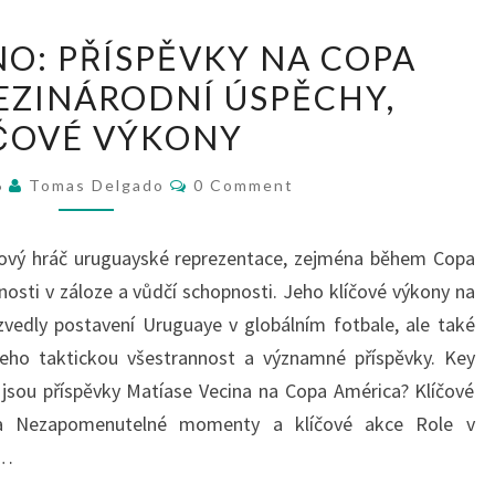
MATÍAS
NO: PŘÍSPĚVKY NA COPA
VECINO:
EZINÁRODNÍ ÚSPĚCHY,
PŘÍSPĚVKY
ČOVÉ VÝKONY
NA
COPA
Comments
6
Tomas Delgado
0 Comment
AMÉRICA,
MEZINÁRODNÍ
íčový hráč uruguayské reprezentace, zejména během Copa
ÚSPĚCHY,
nosti v záloze a vůdčí schopnosti. Jeho klíčové výkony na
KLÍČOVÉ
zvedly postavení Uruguaye v globálním fotbale, ale také
VÝKONY
 jeho taktickou všestrannost a významné příspěvky. Key
é jsou příspěvky Matíase Vecina na Copa América? Klíčové
ica Nezapomenutelné momenty a klíčové akce Role v
v…