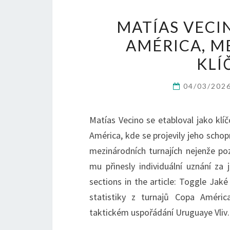
MATÍAS VECI
AMÉRICA, M
KLÍ
04/03/202
Matías Vecino se etabloval jako kl
América, kde se projevily jeho schop
mezinárodních turnajích nejenže po
mu přinesly individuální uznání za
sections in the article: Toggle Jak
statistiky z turnajů Copa Amér
taktickém uspořádání Uruguaye Vli