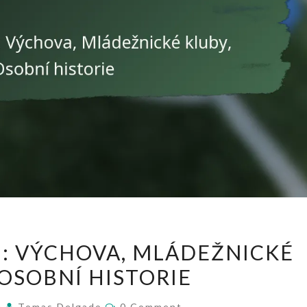
EDINSON
: VÝCHOVA, MLÁDEŽNICKÉ
CAVANI:
 OSOBNÍ HISTORIE
VÝCHOVA,
MLÁDEŽNICKÉ
Comments
6
Tomas Delgado
0 Comment