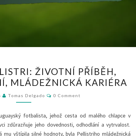
FACUNDO
ISTRI: ŽIVOTNÍ PŘÍBĚH,
PELLISTRI:
Í, MLÁDEŽNICKÁ KARIÉRA
ŽIVOTNÍ
PŘÍBĚH,
Comments
6
Tomas Delgado
0 Comment
RODINNÉ
ZÁZEMÍ,
uruguayský fotbalista, jehož cesta od malého chlapce v
MLÁDEŽNICKÁ
ci zdůrazňuje jeho dovednosti, odhodlání a vytrvalost.
KARIÉRA
á mu vštípila silné hodnoty, byla Pellistriho mládežnická