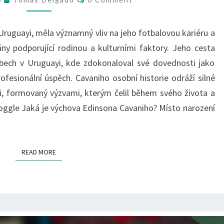
KLUBY,
OSOBNÍ
Uruguayi, měla významný vliv na jeho fotbalovou kariéru a
HISTORIE
ny podporující rodinou a kulturními faktory. Jeho cesta
ubech v Uruguayi, kde zdokonaloval své dovednosti jako
rofesionální úspěch. Cavaniho osobní historie odráží silné
ii, formovaný výzvami, kterým čelil během svého života a
: Toggle Jaká je výchova Edinsona Cavaniho? Místo narození
READ MORE
READ MORE