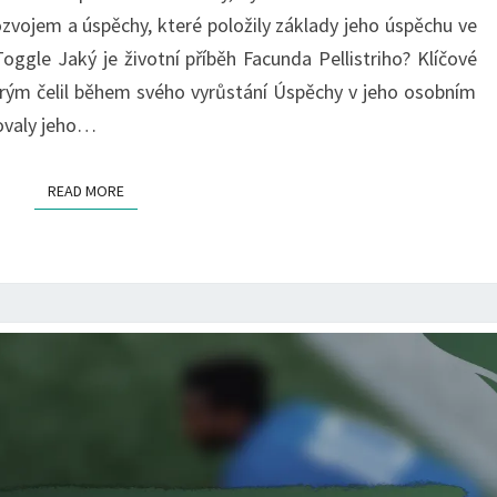
ojem a úspěchy, které položily základy jeho úspěchu ve
Toggle Jaký je životní příběh Facunda Pellistriho? Klíčové
kterým čelil během svého vyrůstání Úspěchy v jeho osobním
movaly jeho…
READ MORE
READ MORE