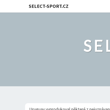
SELECT-SPORT.CZ
SE
Uruguay vyprodukoval některé z nejuznávaněj