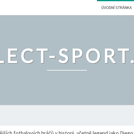
ÚVODNÍ STRÁNKA
LECT-SPORT
ších fotbalových hráčů v historii, včetně legend jako Diego