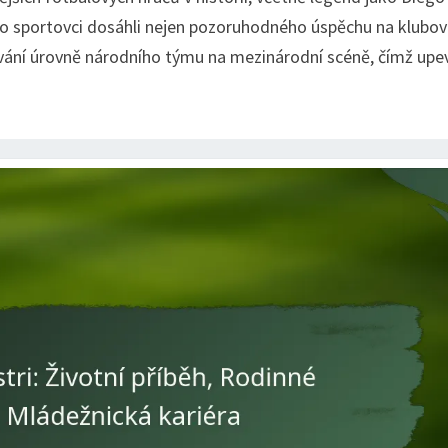
to sportovci dosáhli nejen pozoruhodného úspěchu na klubo
yšování úrovně národního týmu na mezinárodní scéně, čímž upev