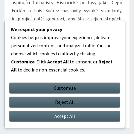
aspirující fotbalisty. Historické postavy jako Diego
Forlán a Luis Suárez nastavily vysoké standardy,
inspirující další generaci, aby šla v jejich stopách.
Tento odkaz vytváří pocit odpovědnosti mezi
We respect your privacy
mladými hráči, aby uctili své předchůdce.
Cookies help us improve your experience, deliver
personalized content, and analyze traffic. You can
Cavani, jako součást tohoto odkazu, usiluje o přispění
choose which cookies to allow by clicking
k bohaté historii uruguayského fotbalu. Mnoho hráčů
Customize
. Click
Accept All
to consent or
Reject
sdílí tento pocit, uznávajíc důležitost budování na
All
to decline non-essential cookies.
úspěších těch, kteří přišli před nimi, čímž zajišťují, že
odkaz uruguayského fotbalu nadále prosperuje.
Customize
Reject All
Accept All
Životopisy Hráčů