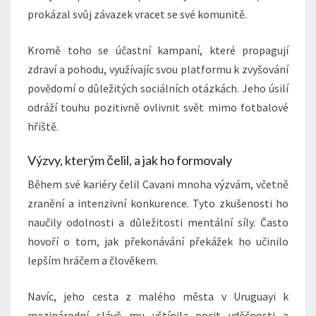
prokázal svůj závazek vracet se své komunitě.
Kromě toho se účastní kampaní, které propagují
zdraví a pohodu, využívajíc svou platformu k zvyšování
povědomí o důležitých sociálních otázkách. Jeho úsilí
odráží touhu pozitivně ovlivnit svět mimo fotbalové
hřiště.
Výzvy, kterým čelil, a jak ho formovaly
Během své kariéry čelil Cavani mnoha výzvám, včetně
zranění a intenzivní konkurence. Tyto zkušenosti ho
naučily odolnosti a důležitosti mentální síly. Často
hovoří o tom, jak překonávání překážek ho učinilo
lepším hráčem a člověkem.
Navíc, jeho cesta z malého města v Uruguayi k
mezinárodní slávě mu vštípila pocit vděčnosti a