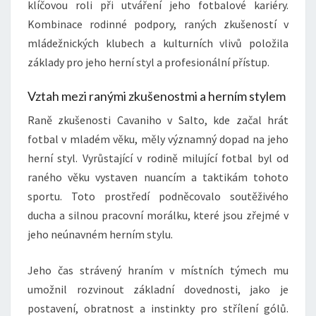
klíčovou roli při utváření jeho fotbalové kariéry.
Kombinace rodinné podpory, raných zkušeností v
mládežnických klubech a kulturních vlivů položila
základy pro jeho herní styl a profesionální přístup.
Vztah mezi ranými zkušenostmi a herním stylem
Raně zkušenosti Cavaniho v Salto, kde začal hrát
fotbal v mladém věku, měly významný dopad na jeho
herní styl. Vyrůstající v rodině milující fotbal byl od
raného věku vystaven nuancím a taktikám tohoto
sportu. Toto prostředí podněcovalo soutěživého
ducha a silnou pracovní morálku, které jsou zřejmé v
jeho neúnavném herním stylu.
Jeho čas strávený hraním v místních týmech mu
umožnil rozvinout základní dovednosti, jako je
postavení, obratnost a instinkty pro střílení gólů.