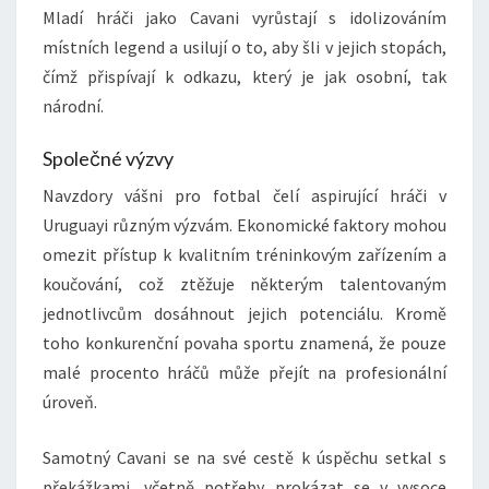
Mladí hráči jako Cavani vyrůstají s idolizováním
místních legend a usilují o to, aby šli v jejich stopách,
čímž přispívají k odkazu, který je jak osobní, tak
národní.
Společné výzvy
Navzdory vášni pro fotbal čelí aspirující hráči v
Uruguayi různým výzvám. Ekonomické faktory mohou
omezit přístup k kvalitním tréninkovým zařízením a
koučování, což ztěžuje některým talentovaným
jednotlivcům dosáhnout jejich potenciálu. Kromě
toho konkurenční povaha sportu znamená, že pouze
malé procento hráčů může přejít na profesionální
úroveň.
Samotný Cavani se na své cestě k úspěchu setkal s
překážkami, včetně potřeby prokázat se v vysoce