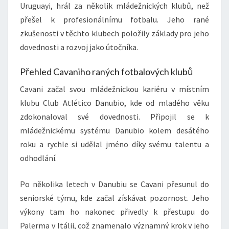
Uruguayi, hrál za několik mládežnických klubů, než
přešel k profesionálnímu fotbalu. Jeho rané
zkušenosti v těchto klubech položily základy pro jeho
dovednosti a rozvoj jako útočníka.
Přehled Cavaniho raných fotbalových klubů
Cavani začal svou mládežnickou kariéru v místním
klubu Club Atlético Danubio, kde od mladého věku
zdokonaloval své dovednosti. Připojil se k
mládežnickému systému Danubio kolem desátého
roku a rychle si udělal jméno díky svému talentu a
odhodlání.
Po několika letech v Danubiu se Cavani přesunul do
seniorské týmu, kde začal získávat pozornost. Jeho
výkony tam ho nakonec přivedly k přestupu do
Palerma v Itálii, což znamenalo významný krok v jeho