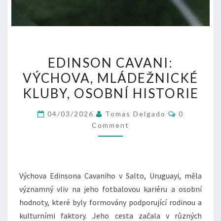
EDINSON
EDINSON CAVANI:
CAVANI:
VÝCHOVA, MLÁDEŽNICKÉ
VÝCHOVA,
KLUBY, OSOBNÍ HISTORIE
MLÁDEŽNICKÉ
KLUBY,
Comments
04/03/2026
Tomas Delgado
0
OSOBNÍ
Comment
HISTORIE
Výchova Edinsona Cavaniho v Salto, Uruguayi, měla
významný vliv na jeho fotbalovou kariéru a osobní
hodnoty, které byly formovány podporující rodinou a
kulturními faktory. Jeho cesta začala v různých