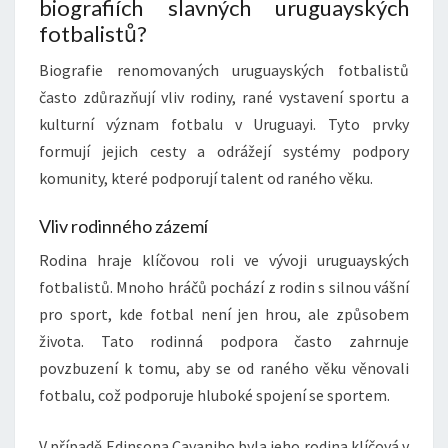
biografiích slavných uruguayských
fotbalistů?
Biografie renomovaných uruguayských fotbalistů
často zdůrazňují vliv rodiny, rané vystavení sportu a
kulturní význam fotbalu v Uruguayi. Tyto prvky
formují jejich cesty a odrážejí systémy podpory
komunity, které podporují talent od raného věku.
Vliv rodinného zázemí
Rodina hraje klíčovou roli ve vývoji uruguayských
fotbalistů. Mnoho hráčů pochází z rodin s silnou vášní
pro sport, kde fotbal není jen hrou, ale způsobem
života. Tato rodinná podpora často zahrnuje
povzbuzení k tomu, aby se od raného věku věnovali
fotbalu, což podporuje hluboké spojení se sportem.
V případě Edinsona Cavaniho byla jeho rodina klíčová v