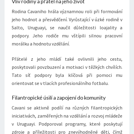
Vliv rodiny a přátel na jeho život
Rodina Cavaniho hrála významnou roli při formování
jeho hodnot a přesvědčení. Vyrůstající v úzké rodině v
Salto, Uruguayi, se naučil důležitosti loajality a
podpory. Jeho rodiče mu vštípili silnou pracovní
morálku a hodnotu vzdělání.
Přátelé z jeho mládí také ovlivnili jeho cestu,
poskytovali povzbuzení a motivaci v těžkých chvílích.
Tato síť podpory byla klíčová při pomoci mu
orientovat se v tlacích profesionálního fotbalu.
Filantropické úsilí a zapojení do komunity
Cavani se aktivně podílí na různých filantropických
iniciativách, zaměřených na vzdělání a rozvoj mládeže
v Uruguayi. Podporoval programy, které poskytují
zdroje a příležitosti pro znevýhodněné děti, čímž