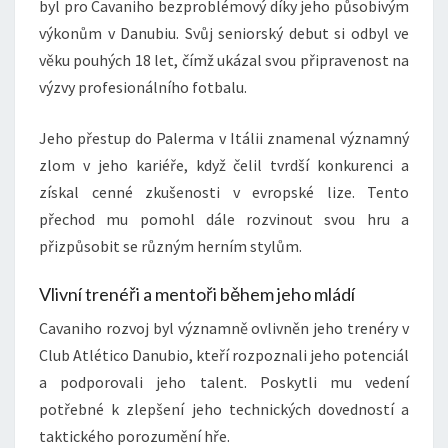
byl pro Cavaniho bezproblémový díky jeho působivým
výkonům v Danubiu. Svůj seniorský debut si odbyl ve
věku pouhých 18 let, čímž ukázal svou připravenost na
výzvy profesionálního fotbalu.
Jeho přestup do Palerma v Itálii znamenal významný
zlom v jeho kariéře, když čelil tvrdší konkurenci a
získal cenné zkušenosti v evropské lize. Tento
přechod mu pomohl dále rozvinout svou hru a
přizpůsobit se různým herním stylům.
Vlivní trenéři a mentoři během jeho mládí
Cavaniho rozvoj byl významně ovlivněn jeho trenéry v
Club Atlético Danubio, kteří rozpoznali jeho potenciál
a podporovali jeho talent. Poskytli mu vedení
potřebné k zlepšení jeho technických dovedností a
taktického porozumění hře.