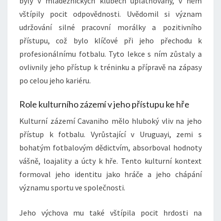
byly v mládežnických klubech uplatňovány, v něm
vštípily pocit odpovědnosti. Uvědomil si význam
udržování silné pracovní morálky a pozitivního
přístupu, což bylo klíčové při jeho přechodu k
profesionálnímu fotbalu. Tyto lekce s ním zůstaly a
ovlivnily jeho přístup k tréninku a přípravě na zápasy
po celou jeho kariéru.
Role kulturního zázemí v jeho přístupu ke hře
Kulturní zázemí Cavaniho mělo hluboký vliv na jeho
přístup k fotbalu. Vyrůstající v Uruguayi, zemi s
bohatým fotbalovým dědictvím, absorboval hodnoty
vášně, loajality a úcty k hře. Tento kulturní kontext
formoval jeho identitu jako hráče a jeho chápání
významu sportu ve společnosti.
Jeho výchova mu také vštípila pocit hrdosti na