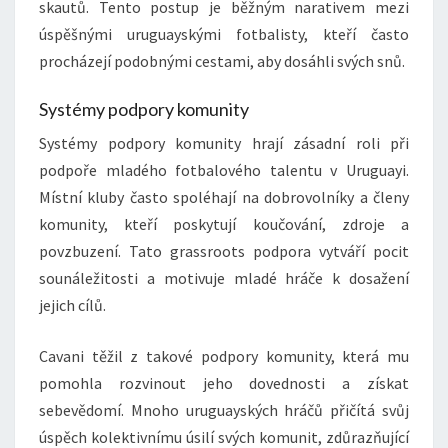
skautů. Tento postup je běžným narativem mezi
úspěšnými uruguayskými fotbalisty, kteří často
procházejí podobnými cestami, aby dosáhli svých snů.
Systémy podpory komunity
Systémy podpory komunity hrají zásadní roli při
podpoře mladého fotbalového talentu v Uruguayi.
Místní kluby často spoléhají na dobrovolníky a členy
komunity, kteří poskytují koučování, zdroje a
povzbuzení. Tato grassroots podpora vytváří pocit
sounáležitosti a motivuje mladé hráče k dosažení
jejich cílů.
Cavani těžil z takové podpory komunity, která mu
pomohla rozvinout jeho dovednosti a získat
sebevědomí. Mnoho uruguayských hráčů přičítá svůj
úspěch kolektivnímu úsilí svých komunit, zdůrazňující