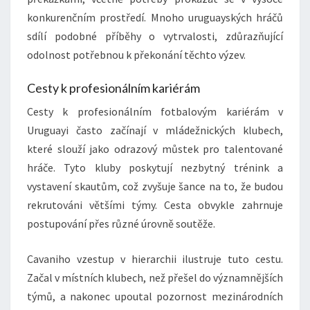
konkurenčním prostředí. Mnoho uruguayských hráčů
sdílí podobné příběhy o vytrvalosti, zdůrazňující
odolnost potřebnou k překonání těchto výzev.
Cesty k profesionálním kariérám
Cesty k profesionálním fotbalovým kariérám v
Uruguayi často začínají v mládežnických klubech,
které slouží jako odrazový můstek pro talentované
hráče. Tyto kluby poskytují nezbytný trénink a
vystavení skautům, což zvyšuje šance na to, že budou
rekrutováni většími týmy. Cesta obvykle zahrnuje
postupování přes různé úrovně soutěže.
Cavaniho vzestup v hierarchii ilustruje tuto cestu.
Začal v místních klubech, než přešel do významnějších
týmů, a nakonec upoutal pozornost mezinárodních