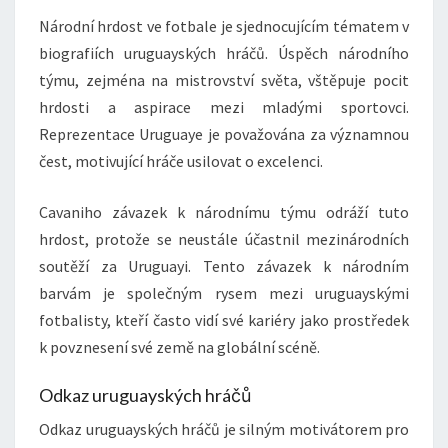
Národní hrdost ve fotbale je sjednocujícím tématem v
biografiích uruguayských hráčů. Úspěch národního
týmu, zejména na mistrovství světa, vštěpuje pocit
hrdosti a aspirace mezi mladými sportovci.
Reprezentace Uruguaye je považována za významnou
čest, motivující hráče usilovat o excelenci.
Cavaniho závazek k národnímu týmu odráží tuto
hrdost, protože se neustále účastnil mezinárodních
soutěží za Uruguayi. Tento závazek k národním
barvám je společným rysem mezi uruguayskými
fotbalisty, kteří často vidí své kariéry jako prostředek
k povznesení své země na globální scéně.
Odkaz uruguayských hráčů
Odkaz uruguayských hráčů je silným motivátorem pro