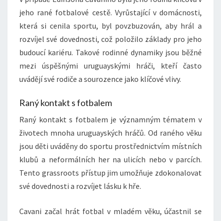
jeho rané fotbalové cestě. Vyrůstající v domácnosti,
která si cenila sportu, byl povzbuzován, aby hrál a
rozvíjel své dovednosti, což položilo základy pro jeho
budoucí kariéru. Takové rodinné dynamiky jsou běžné
mezi úspěšnými uruguayskými hráči, kteří často
uvádějí své rodiče a sourozence jako klíčové vlivy.
Raný kontakt s fotbalem
Raný kontakt s fotbalem je významným tématem v
životech mnoha uruguayských hráčů. Od raného věku
jsou děti uváděny do sportu prostřednictvím místních
klubů a neformálních her na ulicích nebo v parcích.
Tento grassroots přístup jim umožňuje zdokonalovat
své dovednosti a rozvíjet lásku k hře.
Cavani začal hrát fotbal v mladém věku, účastnil se