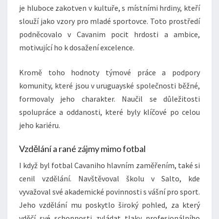
je hluboce zakotven v kultuře, s místními hrdiny, kteří
slouží jako vzory pro mladé sportovce. Toto prostředí
podněcovalo v Cavanim pocit hrdosti a ambice,
motivující ho k dosažení excelence.
Kromě toho hodnoty týmové práce a podpory
komunity, které jsou v uruguayské společnosti běžné,
formovaly jeho charakter. Naučil se důležitosti
spolupráce a oddanosti, které byly klíčové po celou
jeho kariéru.
Vzdělání a rané zájmy mimo fotbal
I když byl fotbal Cavaniho hlavním zaměřením, také si
cenil vzdělání. Navštěvoval školu v Salto, kde
vyvažoval své akademické povinnosti s vášní pro sport.
Jeho vzdělání mu poskytlo široký pohled, za který
vděčí své schopnosti zvládat tlaky profesionálního