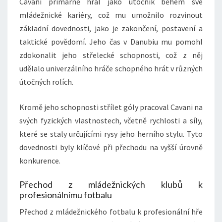
Cavani primárně hrál jako útočník během své
mládežnické kariéry, což mu umožnilo rozvinout
základní dovednosti, jako je zakončení, postavení a
taktické povědomí. Jeho čas v Danubiu mu pomohl
zdokonalit jeho střelecké schopnosti, což z něj
udělalo univerzálního hráče schopného hrát v různých
útočných rolích.
Kromě jeho schopnosti střílet góly pracoval Cavani na
svých fyzických vlastnostech, včetně rychlosti a síly,
které se staly určujícími rysy jeho herního stylu. Tyto
dovednosti byly klíčové při přechodu na vyšší úrovně
konkurence.
Přechod z mládežnických klubů k
profesionálnímu fotbalu
Přechod z mládežnického fotbalu k profesionální hře