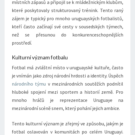
místních zápasů a připojil se k mládežnickým klubům,
které poskytovaly strukturovaný trénink. Tento raný
zájem je typický pro mnoho uruguayských fotbalistů,
kteří často začínají své cesty v sousedských týmech,
než se přesunou do konkurenceschopnějších
prostředí.
Kulturní význam fotbalu
Fotbal má zvláštní místo v uruguayské kultuře, často
je vnímán jako zdroj národní hrdosti a identity. Úspěch
národního týmu
v mezinárodních soutěžích podnítil
hluboké spojení mezi sportem a historií země. Pro
mnoho hráčů je reprezentace Uruguaye na
mezinárodní scéně snem, který pohání jejich ambice.
Tento kulturní význam je zřejmý ve způsobu, jakým je
fotbal oslavován v komunitách po celém Uruguayi.