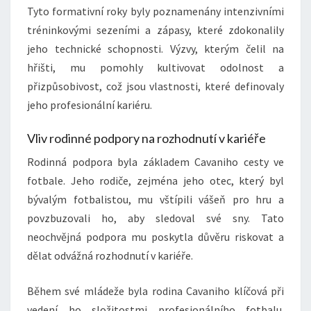
Tyto formativní roky byly poznamenány intenzivními
tréninkovými sezeními a zápasy, které zdokonalily
jeho technické schopnosti. Výzvy, kterým čelil na
hřišti, mu pomohly kultivovat odolnost a
přizpůsobivost, což jsou vlastnosti, které definovaly
jeho profesionální kariéru.
Vliv rodinné podpory na rozhodnutí v kariéře
Rodinná podpora byla základem Cavaniho cesty ve
fotbale. Jeho rodiče, zejména jeho otec, který byl
bývalým fotbalistou, mu vštípili vášeň pro hru a
povzbuzovali ho, aby sledoval své sny. Tato
neochvějná podpora mu poskytla důvěru riskovat a
dělat odvážná rozhodnutí v kariéře.
Během své mládeže byla rodina Cavaniho klíčová při
vedení ho složitostmi profesionálního fotbalu.