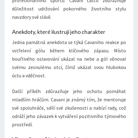
profesionálního sportu. Cavani často zdůrazňuje
důležitost udržování pokorného životního stylu
navzdory své slávě.
Anekdoty, které ilustrují jeho charakter
Jedna památná anekdota se týká Cavaniho reakce po
vstřelení gólu během klíčového zápasu. Místo
bouřlivého oslavování ukázal na nebe a gól věnoval
svému zesnulému otci, čímž ukázal svou hlubokou
úctu a vděčnost.
Další příběh zdůrazňuje jeho ochotu pomáhat
mladším hráčům. Cavani je známý tím, že mentoruje
své spoluhráče, sdílí své zkušenosti a nabízí rady, což
odráží jeho závazek k vytváření pozitivního týmového
prostředí.